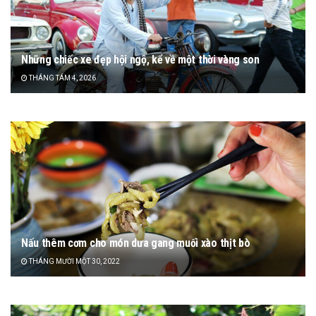
Những chiếc xe đẹp hội ngộ, kể về một thời vàng son
THÁNG TÁM 4, 2026
Nấu thêm cơm cho món dưa gang muối xào thịt bò
THÁNG MƯỜI MỘT 30, 2022