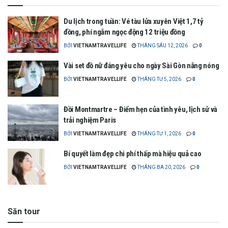
Du lịch trong tuần: Vé tàu lửa xuyên Việt 1,7 tỷ
đồng, phí ngắm ngọc động 12 triệu đồng
BỞI
VIETNAMTRAVELLIFE
THÁNG SÁU 12, 2026
0
Vài set đồ nữ đáng yêu cho ngày Sài Gòn nắng nóng
BỞI
VIETNAMTRAVELLIFE
THÁNG TƯ 5, 2026
0
Đồi Montmartre – Điểm hẹn của tình yêu, lịch sử và
trải nghiệm Paris
BỞI
VIETNAMTRAVELLIFE
THÁNG TƯ 1, 2026
0
Bí quyết làm đẹp chi phí thấp mà hiệu quả cao
BỞI
VIETNAMTRAVELLIFE
THÁNG BA 20, 2026
0
Săn tour