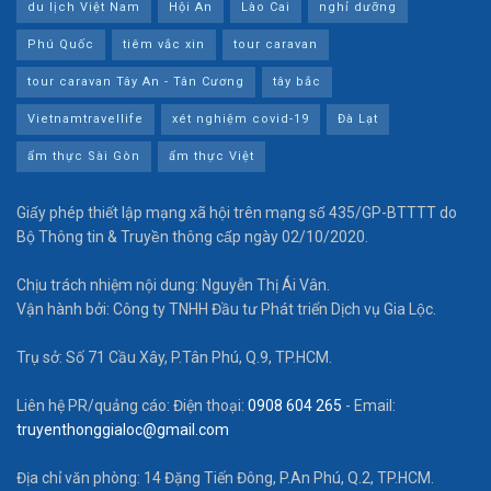
du lịch Việt Nam
Hội An
Lào Cai
nghỉ dưỡng
Phú Quốc
tiêm vắc xin
tour caravan
tour caravan Tây An - Tân Cương
tây bắc
Vietnamtravellife
xét nghiệm covid-19
Đà Lạt
ẩm thực Sài Gòn
ẩm thực Việt
Giấy phép thiết lập mạng xã hội trên mạng số 435/GP-BTTTT do
Bộ Thông tin & Truyền thông cấp ngày 02/10/2020.
Chịu trách nhiệm nội dung: Nguyễn Thị Ái Vân.
Vận hành bởi: Công ty TNHH Đầu tư Phát triển Dịch vụ Gia Lộc.
Trụ sở: Số 71 Cầu Xây, P.Tân Phú, Q.9, TP.HCM.
Liên hệ PR/quảng cáo: Điện thoại:
0908 604 265
- Email:
truyenthonggialoc@gmail.com
Địa chỉ văn phòng: 14 Đặng Tiến Đông, P.An Phú, Q.2, TP.HCM.