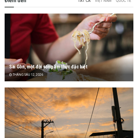
Điểm đến
TẤT CẢ
VIỆT NAM
QUỐC TẾ
Sài Gòn, một đời sống ẩm thực đặc biệt
THÁNG SÁU 12, 2026