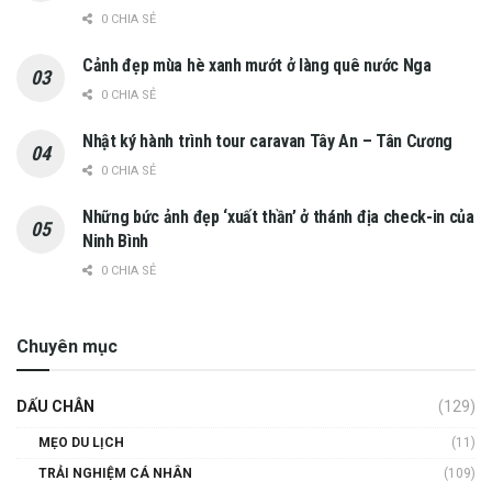
0 CHIA SẺ
Cảnh đẹp mùa hè xanh mướt ở làng quê nước Nga
0 CHIA SẺ
Nhật ký hành trình tour caravan Tây An – Tân Cương
0 CHIA SẺ
Những bức ảnh đẹp ‘xuất thần’ ở thánh địa check-in của
Ninh Bình
0 CHIA SẺ
Chuyên mục
DẤU CHÂN
(129)
MẸO DU LỊCH
(11)
TRẢI NGHIỆM CÁ NHÂN
(109)