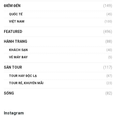
ĐIỂM ĐẾN
(149)
QUỐC TẾ
(45)
VIỆT NAM
(100)
FEATURED
(496)
HÀNH TRANG
(88)
KHÁCH SẠN
(40)
VÉ MÁY BAY
(5)
SĂN TOUR
(117)
TOUR HAY ĐỘC LẠ
(87)
TOUR RẺ, KHUYẾN MÃI
(23)
SỐNG
(82)
Instagram