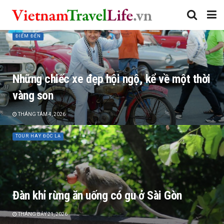
ĐIỂM ĐẾN
Những chiếc xe đẹp hội ngộ, kể về một thời
vàng son
THÁNG TÁM 4, 2026
TOUR HAY ĐỘC LẠ
Đàn khỉ rừng ăn uống có gu ở Sài Gòn
THÁNG BẢY 21, 2026