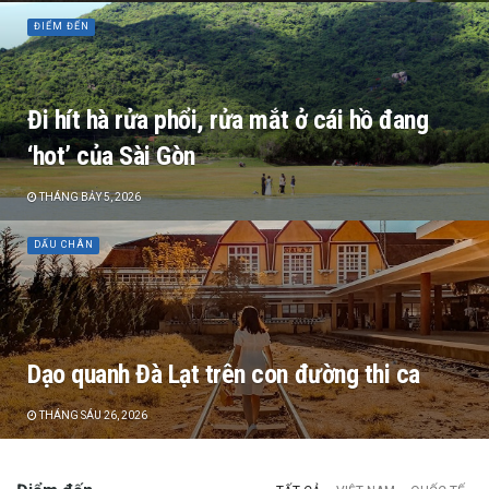
ĐIỂM ĐẾN
Đi hít hà rửa phổi, rửa mắt ở cái hồ đang
‘hot’ của Sài Gòn
THÁNG BẢY 5, 2026
DẤU CHÂN
Dạo quanh Đà Lạt trên con đường thi ca
THÁNG SÁU 26, 2026