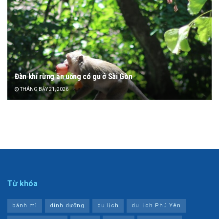
Đàn khỉ rừng ăn uống có gu ở Sài Gòn
THÁNG BẢY 21, 2026
Từ khóa
bánh mì
dinh dưỡng
du lịch
du lịch Phú Yên