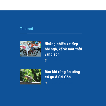
Tin mới
Những chiếc xe đẹp
hội ngộ, kể về một thời
vàng son
THÁNG TÁM 4, 2026
Đàn khỉ rừng ăn uống
có gu ở Sài Gòn
THÁNG BẢY 21, 2026