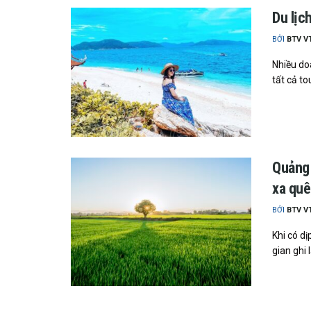
Du lịc
BỞI
BTV V
Nhiều do
tất cả tou
Quảng 
xa quê
BỞI
BTV V
Khi có d
gian ghi lạ