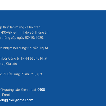
ép thiết lập mạng xã hội trên
́ 435/GP-BTTTT do Bộ Thông tin
n thông cấp ngày 02/10/2020.
́ch nhiệm nội dung: Nguyễn Thị Ái
 bởi: Công ty TNHH Đầu tư Phát
ch vụ Gia Lộc.
Số 71 Cầu Xây, P.Tân Phú, Q.9,
PR/quảng cáo: Điện thoại:
0908
- Email:
honggialoc@gmail.com