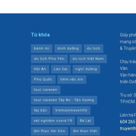
Từ khóa
Giấy ph
mạng sô
& Truyề
bánh mì
dinh dưỡng
du lịch
du lịch Phú Yên
du lịch Việt Nam
Chịu tra
Vân.
Hội An
Lào Cai
nghỉ dưỡng
Vận hành
Phú Quốc
tiêm vắc xin
triển Dị
tour caravan
Trụ sở: 
tour caravan Tây An - Tân Cương
TP.HCM.
tây bắc
Vietnamtravellife
Liên hệ 
xét nghiệm covid-19
Đà Lạt
604 265
truyent
ẩm thực Sài Gòn
ẩm thực Việt