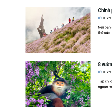
Chinh 
BỞI
BTV V
Nếu bạn c
thử sức ..
8 vườn
BỞI
BTV V
Tạp chí d
ngoạn mục