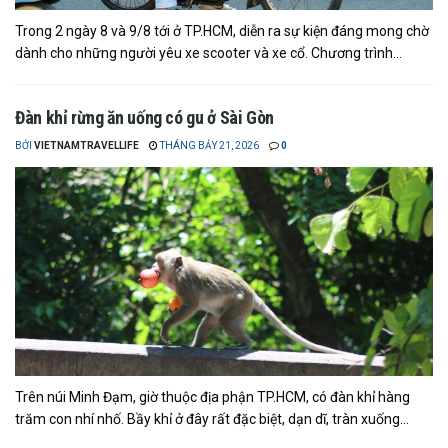
Trong 2 ngày 8 và 9/8 tới ở TP.HCM, diễn ra sự kiện đáng mong chờ
dành cho những người yêu xe scooter và xe cổ. Chương trình...
Đàn khỉ rừng ăn uống có gu ở Sài Gòn
BỞI
VIETNAMTRAVELLIFE
THÁNG BẢY 21, 2026
0
Trên núi Minh Đạm, giờ thuộc địa phận TP.HCM, có đàn khỉ hàng
trăm con nhí nhố. Bầy khỉ ở đây rất đặc biệt, dạn dĩ, tràn xuống...