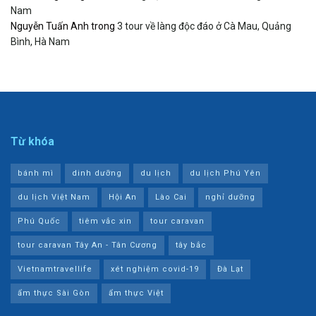
Nam
Nguyễn Tuấn Anh
trong
3 tour về làng độc đáo ở Cà Mau, Quảng
Bình, Hà Nam
Từ khóa
bánh mì
dinh dưỡng
du lịch
du lịch Phú Yên
du lịch Việt Nam
Hội An
Lào Cai
nghỉ dưỡng
Phú Quốc
tiêm vắc xin
tour caravan
tour caravan Tây An - Tân Cương
tây bắc
Vietnamtravellife
xét nghiệm covid-19
Đà Lạt
ẩm thực Sài Gòn
ẩm thực Việt