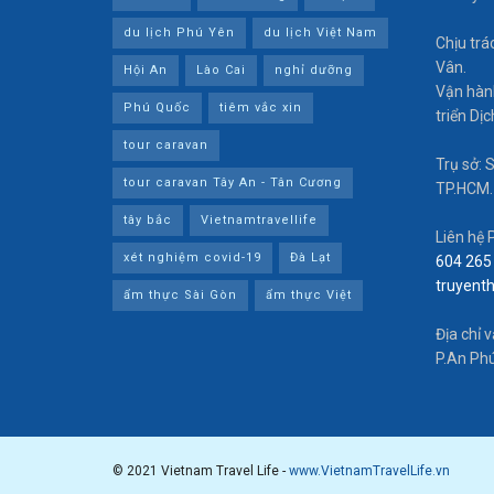
du lịch Phú Yên
du lịch Việt Nam
Chịu tra
Vân.
Hội An
Lào Cai
nghỉ dưỡng
Vận hành
Phú Quốc
tiêm vắc xin
triển Dị
tour caravan
Trụ sở: 
tour caravan Tây An - Tân Cương
TP.HCM.
tây bắc
Vietnamtravellife
Liên hệ 
xét nghiệm covid-19
Đà Lạt
604 265
truyent
ẩm thực Sài Gòn
ẩm thực Việt
Địa chỉ 
P.An Phú
© 2021 Vietnam Travel Life -
www.VietnamTravelLife.vn