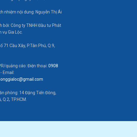
́ch nhiệm nội dung: Nguyễn Thị Ái
 bởi: Công ty TNHH Đầu tư Phát
ch vụ Gia Lộc.
Số 71 Cầu Xây, P.Tân Phú, Q.9,
PR/quảng cáo: Điện thoại:
0908
- Email:
honggialoc@gmail.com
văn phòng: 14 Đặng Tiến Đông,
, Q.2, TP.HCM.