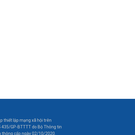
ép thiết lập mạng xã hội trên
́ 435/GP-BTTTT do Bộ Thông tin
n thông cấp ngày 02/10/2020.