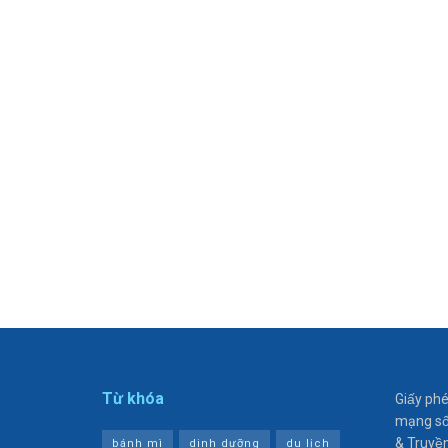
Từ khóa
Giấy ph
mạng sô
& Truyề
bánh mì
dinh dưỡng
du lịch