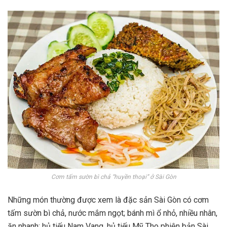
Cơm tấm sườn bì chả “huyền thoại” ở Sài Gòn
Những món thường được xem là đặc sản Sài Gòn có cơm
tấm sườn bì chả, nước mắm ngọt; bánh mì ổ nhỏ, nhiều nhân,
ăn nhanh; hủ tiếu Nam Vang, hủ tiếu Mỹ Tho phiên bản Sài