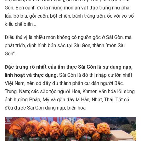
Gòn. Bên cạnh đó là những món ăn vặt đặc trưng như phá
lấu, bò bía, gỏi cuốn, bột chiên, bánh tráng trộn; ốc với vô số
kiểu chế biến…
Điều thú vị là nhiều món không có nguồn gốc ở Sài Gòn, mà
phát triển, định hình bản sắc tại Sài Gòn, thành “món Sài
Gòn”.
Đặc trưng rõ
nhất của ẩm thực Sài Gòn là sự d
ung nạp,
linh hoạt và
thực dụng.
Sài Gòn là đô thị nhập cư lớn nhất
Việt Nam, nên có đầy đủ thành phần cư dân người Bắc,
Trung, Nam; các sắc tộc người Hoa, Khmer; văn hóa lối sống
ảnh hưởng Pháp, Mỹ và gần đây là Hàn, Nhật, Thái. Tất cả
đều được Sài Gòn dung nạp, biến hóa.