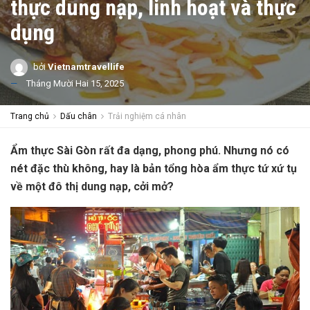
thực dung nạp, linh hoạt và thực
dụng
bởi
Vietnamtravellife
Tháng Mười Hai 15, 2025
Trang chủ
Dấu chân
Trải nghiệm cá nhân
Ẩ
m thực Sài Gòn rất đa dạng, phong phú. Nhưng n
ó có
nét đặc thù không, hay là bản tổng hòa ẩm thực tứ xứ tụ
về một đô thị dung nạp, cởi mở?