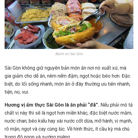
Bánh mì Sài Gòn
Sài Gòn không giữ nguyên bản món ăn nơi nó xuất xứ, mà
gia giảm cho dễ ăn, nêm nếm đậm, ngọt hoặc béo hơn. Đặc
biệt, do lối sống nhanh, món ăn ở đây thường ưu tiên nhanh,
tiện, no, vui.
Hương v
ị ẩm thực
Sài Gòn là
ăn phải “
đã”.
Nếu phải mô tả
chất vị này thì sẽ là ngọt hơn miền khác, đặc biệt nước mắm,
nước chan; béo kiểu hay xài nước cốt dừa, mỡ hành; vị mạnh,
rõ mặn, ngọt và cay cùng lúc. Về hình thức, ít cầu kỳ mà chú
trọng độ ngon và sướng miệng.