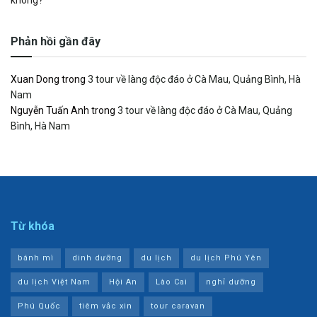
Phản hồi gần đây
Xuan Dong
trong
3 tour về làng độc đáo ở Cà Mau, Quảng Bình, Hà
Nam
Nguyễn Tuấn Anh
trong
3 tour về làng độc đáo ở Cà Mau, Quảng
Bình, Hà Nam
Từ khóa
bánh mì
dinh dưỡng
du lịch
du lịch Phú Yên
du lịch Việt Nam
Hội An
Lào Cai
nghỉ dưỡng
Phú Quốc
tiêm vắc xin
tour caravan