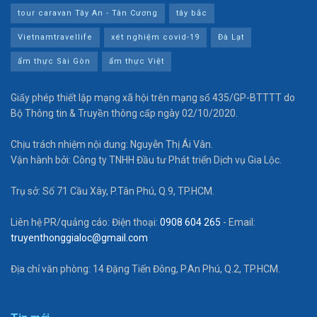
tour caravan Tây An - Tân Cương
tây bắc
Vietnamtravellife
xét nghiệm covid-19
Đà Lạt
ẩm thực Sài Gòn
ẩm thực Việt
Giấy phép thiết lập mạng xã hội trên mạng số 435/GP-BTTTT do
Bộ Thông tin & Truyền thông cấp ngày 02/10/2020.
Chịu trách nhiệm nội dung: Nguyễn Thị Ái Vân.
Vận hành bởi: Công ty TNHH Đầu tư Phát triển Dịch vụ Gia Lộc.
Trụ sở: Số 71 Cầu Xây, P.Tân Phú, Q.9, TP.HCM.
Liên hệ PR/quảng cáo: Điện thoại:
0908 604 265
- Email:
truyenthonggialoc@gmail.com
Địa chỉ văn phòng: 14 Đặng Tiến Đông, P.An Phú, Q.2, TP.HCM.