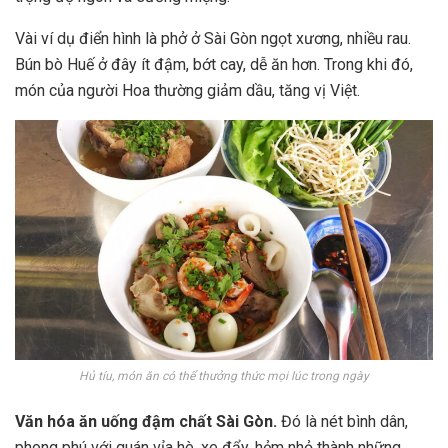
Vài ví dụ điển hình là phở ở Sài Gòn ngọt xương, nhiều rau.
Bún bò Huế ở đây ít đậm, bớt cay, dễ ăn hơn. Trong khi đó,
món của người Hoa thường giảm dầu, tăng vị Việt.
Hủ tíu, món ăn có thể thưởng thức mọi lúc trong ngày
Văn hóa ăn uống đậm chấ
t Sài Gòn.
Đó là nét bình dân,
phong phú với quán vỉa hè, xe đẩy, hẻm nhỏ thành những