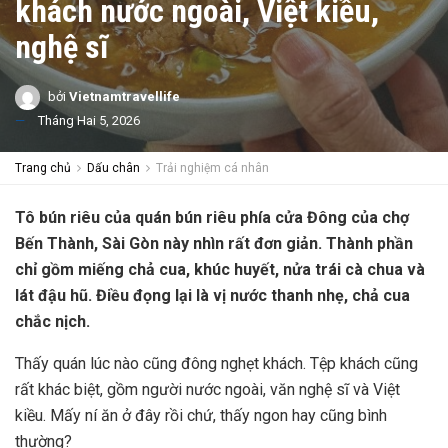
khách nước ngoài, Việt kiều,
nghệ sĩ
bởi
Vietnamtravellife
Tháng Hai 5, 2026
Trang chủ
Dấu chân
Trải nghiệm cá nhân
Tô bún riêu của quán bún riêu phía cửa Đông của chợ
Bến Thành, Sài Gòn này nhìn rất đơn giản. Thành phần
chỉ gồm miếng chả cua, khúc huyết, nửa trái cà chua và
lát đậu hũ. Điều đọng lại là vị nước thanh nhẹ, chả cua
chắc nịch.
Thấy quán lúc nào cũng đông nghẹt khách. Tệp khách cũng
rất khác biệt, gồm người nước ngoài, văn nghệ sĩ và Việt
kiều. Mấy ní ăn ở đây rồi chứ, thấy ngon hay cũng bình
thường?