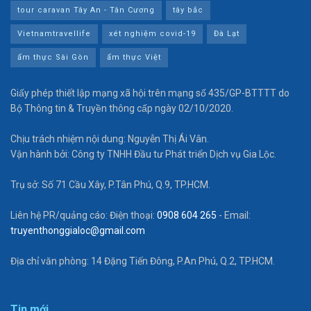
tour caravan Tây An - Tân Cương
tây bắc
Vietnamtravellife
xét nghiệm covid-19
Đà Lạt
ẩm thực Sài Gòn
ẩm thực Việt
Giấy phép thiết lập mạng xã hội trên mạng số 435/GP-BTTTT do
Bộ Thông tin & Truyền thông cấp ngày 02/10/2020.
Chịu trách nhiệm nội dung: Nguyễn Thị Ái Vân.
Vận hành bởi: Công ty TNHH Đầu tư Phát triển Dịch vụ Gia Lộc.
Trụ sở: Số 71 Cầu Xây, P.Tân Phú, Q.9, TP.HCM.
Liên hệ PR/quảng cáo: Điện thoại:
0908 604 265
- Email:
truyenthonggialoc@gmail.com
Địa chỉ văn phòng: 14 Đặng Tiến Đông, P.An Phú, Q.2, TP.HCM.
Tin mới