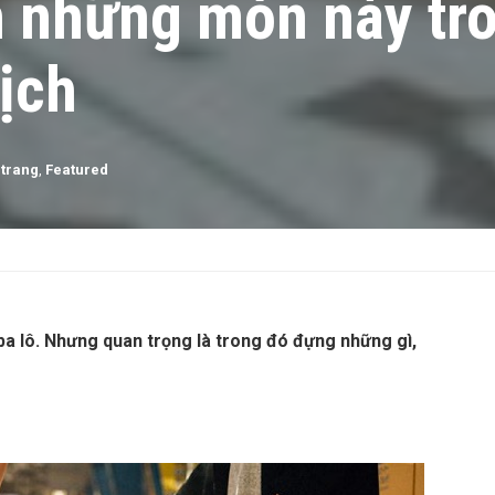
 những món này tr
lịch
trang
,
Featured
h, ba lô. Nhưng quan trọng là trong đó đựng những gì,