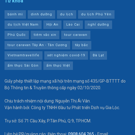
Từ khóa
bánh mì
dinh dưỡng
du lịch
du lịch Phú Yên
du lịch Việt Nam
Hội An
Lào Cai
nghỉ dưỡng
Phú Quốc
tiêm vắc xin
tour caravan
tour caravan Tây An - Tân Cương
tây bắc
Vietnamtravellife
xét nghiệm covid-19
Đà Lạt
ẩm thực Sài Gòn
ẩm thực Việt
Giấy phép thiết lập mạng xã hội trên mạng số 435/GP-BTTTT do
Bộ Thông tin & Truyền thông cấp ngày 02/10/2020.
Chịu trách nhiệm nội dung: Nguyễn Thị Ái Vân.
Vận hành bởi: Công ty TNHH Đầu tư Phát triển Dịch vụ Gia Lộc.
Trụ sở: Số 71 Cầu Xây, P.Tân Phú, Q.9, TP.HCM.
Liên hệ PR/quảng cáo: Điện thoại:
0908 604 265
- Email: