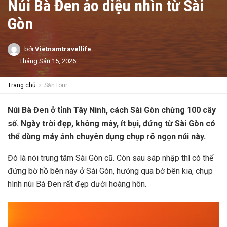
Núi Bà Đen ảo diệu nhìn từ Sài
Gòn
bởi
Vietnamtravellife
Tháng Sáu 15, 2026
Trang chủ
Săn tour
Núi Bà Đen ở tỉnh Tây Ninh, cách Sài Gòn chừng 100 cây
số. Ngày trời đẹp, không mây, ít bụi, đứng từ Sài Gòn có
thể dùng máy ảnh chuyên dụng chụp rõ ngọn núi này.
Đó là nói trung tâm Sài Gòn cũ. Còn sau sáp nhập thì có thể
đứng bờ hồ bên này ở Sài Gòn, hướng qua bờ bên kia, chụp
hình núi Bà Đen rất đẹp dưới hoàng hôn.