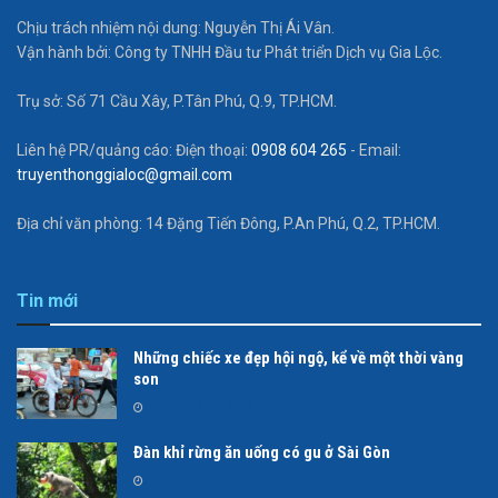
Chịu trách nhiệm nội dung: Nguyễn Thị Ái Vân.
Vận hành bởi: Công ty TNHH Đầu tư Phát triển Dịch vụ Gia Lộc.
Trụ sở: Số 71 Cầu Xây, P.Tân Phú, Q.9, TP.HCM.
Liên hệ PR/quảng cáo: Điện thoại:
0908 604 265
- Email:
truyenthonggialoc@gmail.com
Địa chỉ văn phòng: 14 Đặng Tiến Đông, P.An Phú, Q.2, TP.HCM.
Tin mới
Những chiếc xe đẹp hội ngộ, kể về một thời vàng
son
THÁNG TÁM 4, 2026
Đàn khỉ rừng ăn uống có gu ở Sài Gòn
THÁNG BẢY 21, 2026