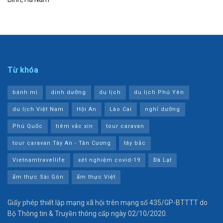
Từ khóa
bánh mì
dinh dưỡng
du lịch
du lịch Phú Yên
du lịch Việt Nam
Hội An
Lào Cai
nghỉ dưỡng
Phú Quốc
tiêm vắc xin
tour caravan
tour caravan Tây An - Tân Cương
tây bắc
Vietnamtravellife
xét nghiệm covid-19
Đà Lạt
ẩm thực Sài Gòn
ẩm thực Việt
Giấy phép thiết lập mạng xã hội trên mạng số 435/GP-BTTTT do
Bộ Thông tin & Truyền thông cấp ngày 02/10/2020.