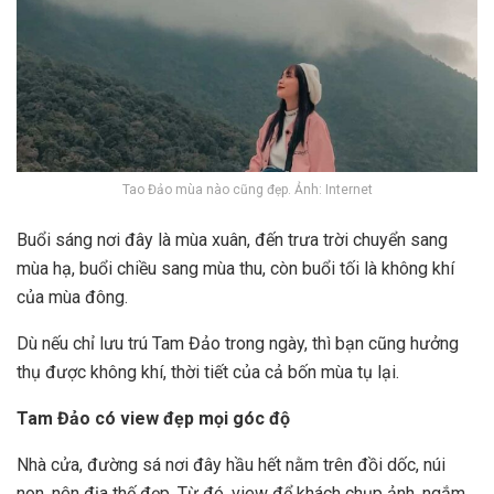
Tao Đảo mùa nào cũng đẹp. Ảnh: Internet
Buổi sáng nơi đây là mùa xuân, đến trưa trời chuyển sang
mùa hạ, buổi chiều sang mùa thu, còn buổi tối là không khí
của mùa đông.
Dù nếu chỉ lưu trú Tam Đảo trong ngày, thì bạn cũng hưởng
thụ được không khí, thời tiết của cả bốn mùa tụ lại.
Tam Đảo có view đẹp mọi góc độ
Nhà cửa, đường sá nơi đây hầu hết nằm trên đồi dốc, núi
non, nên địa thế đẹp. Từ đó, view để khách chụp ảnh, ngắm