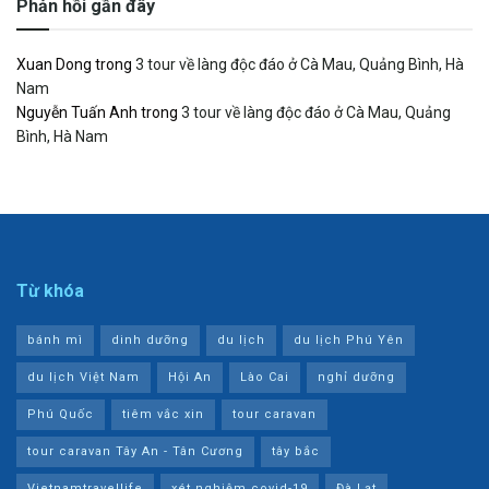
Phản hồi gần đây
Xuan Dong
trong
3 tour về làng độc đáo ở Cà Mau, Quảng Bình, Hà
Nam
Nguyễn Tuấn Anh
trong
3 tour về làng độc đáo ở Cà Mau, Quảng
Bình, Hà Nam
Từ khóa
bánh mì
dinh dưỡng
du lịch
du lịch Phú Yên
du lịch Việt Nam
Hội An
Lào Cai
nghỉ dưỡng
Phú Quốc
tiêm vắc xin
tour caravan
tour caravan Tây An - Tân Cương
tây bắc
Vietnamtravellife
xét nghiệm covid-19
Đà Lạt