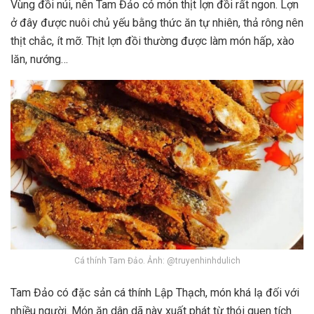
Vùng đồi núi, nên Tam Đảo có món thịt lợn đồi rất ngon. Lợn
ở đây được nuôi chủ yếu bằng thức ăn tự nhiên, thả rông nên
thịt chắc, ít mỡ. Thịt lợn đồi thường được làm món hấp, xào
lăn, nướng…
Cá thính Tam Đảo. Ảnh: @truyenhinhdulich
Tam Đảo có đặc sản cá thính Lập Thạch, món khá lạ đối với
nhiều người. Món ăn dân dã này xuất phát từ thói quen tích