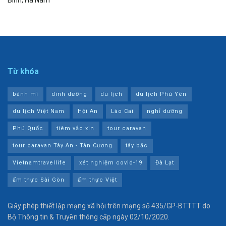
Bình, Hà Nam
Từ khóa
bánh mì
dinh dưỡng
du lịch
du lịch Phú Yên
du lịch Việt Nam
Hội An
Lào Cai
nghỉ dưỡng
Phú Quốc
tiêm vắc xin
tour caravan
tour caravan Tây An - Tân Cương
tây bắc
Vietnamtravellife
xét nghiệm covid-19
Đà Lạt
ẩm thực Sài Gòn
ẩm thực Việt
Giấy phép thiết lập mạng xã hội trên mạng số 435/GP-BTTTT do
Bộ Thông tin & Truyền thông cấp ngày 02/10/2020.