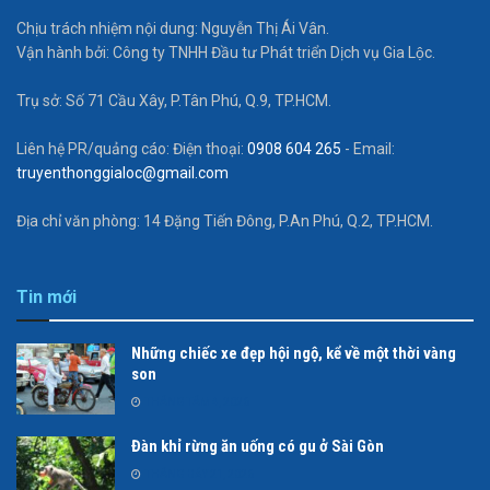
Chịu trách nhiệm nội dung: Nguyễn Thị Ái Vân.
Vận hành bởi: Công ty TNHH Đầu tư Phát triển Dịch vụ Gia Lộc.
Trụ sở: Số 71 Cầu Xây, P.Tân Phú, Q.9, TP.HCM.
Liên hệ PR/quảng cáo: Điện thoại:
0908 604 265
- Email:
truyenthonggialoc@gmail.com
Địa chỉ văn phòng: 14 Đặng Tiến Đông, P.An Phú, Q.2, TP.HCM.
Tin mới
Những chiếc xe đẹp hội ngộ, kể về một thời vàng
son
THÁNG TÁM 4, 2026
Đàn khỉ rừng ăn uống có gu ở Sài Gòn
THÁNG BẢY 21, 2026