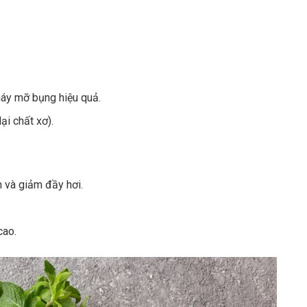
háy mỡ bụng hiệu quả.
ại chất xơ).
 và giảm đầy hơi.
cao.