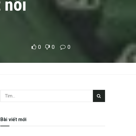
 nỗi
0
0
0
Bài viết mới