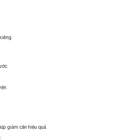
kiêng.
ước.
yện.
úp giảm cân hiệu quả.
.