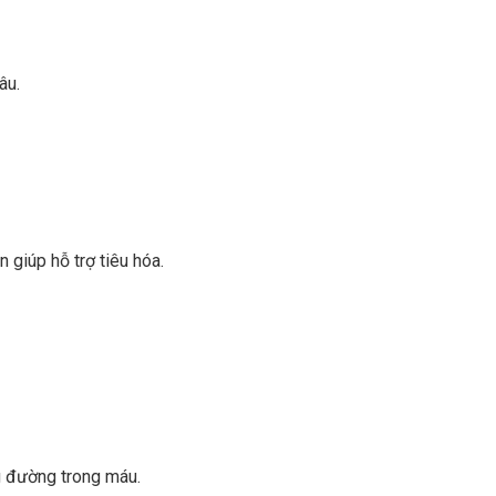
âu.
.
n giúp hỗ trợ tiêu hóa.
g đường trong máu.