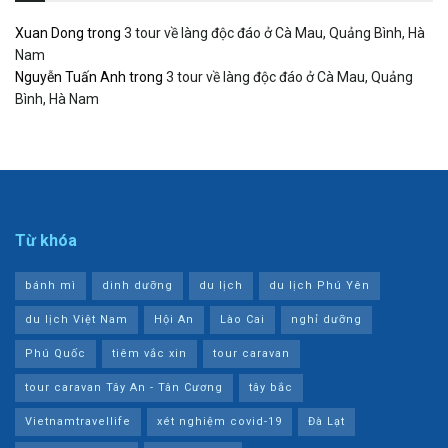
Xuan Dong
trong
3 tour về làng độc đáo ở Cà Mau, Quảng Bình, Hà
Nam
Nguyễn Tuấn Anh
trong
3 tour về làng độc đáo ở Cà Mau, Quảng
Bình, Hà Nam
Từ khóa
bánh mì
dinh dưỡng
du lịch
du lịch Phú Yên
du lịch Việt Nam
Hội An
Lào Cai
nghỉ dưỡng
Phú Quốc
tiêm vắc xin
tour caravan
tour caravan Tây An - Tân Cương
tây bắc
Vietnamtravellife
xét nghiệm covid-19
Đà Lạt