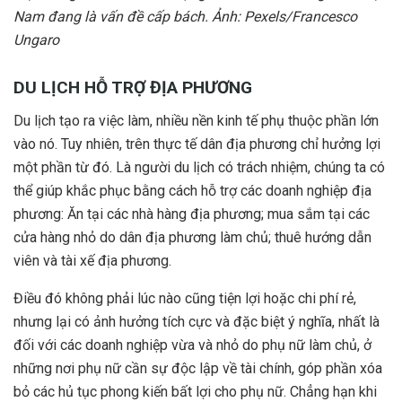
Nam đang là vấn đề cấp bách. Ảnh: Pexels/Francesco
Ungaro
DU LỊCH HỖ TRỢ ĐỊA PHƯƠNG
Du lịch tạo ra việc làm, nhiều nền kinh tế phụ thuộc phần lớn
vào nó. Tuy nhiên, trên thực tế dân địa phương chỉ hưởng lợi
một phần từ đó. Là người du lịch có trách nhiệm, chúng ta có
thể giúp khắc phục bằng cách hỗ trợ các doanh nghiệp địa
phương: Ăn tại các nhà hàng địa phương; mua sắm tại các
cửa hàng nhỏ do dân địa phương làm chủ; thuê hướng dẫn
viên và tài xế địa phương.
Điều đó không phải lúc nào cũng tiện lợi hoặc chi phí rẻ,
nhưng lại có ảnh hưởng tích cực và đặc biệt ý nghĩa, nhất là
đối với các doanh nghiệp vừa và nhỏ do phụ nữ làm chủ, ở
những nơi phụ nữ cần sự độc lập về tài chính, góp phần xóa
bỏ các hủ tục phong kiến bất lợi cho phụ nữ. Chẳng hạn khi