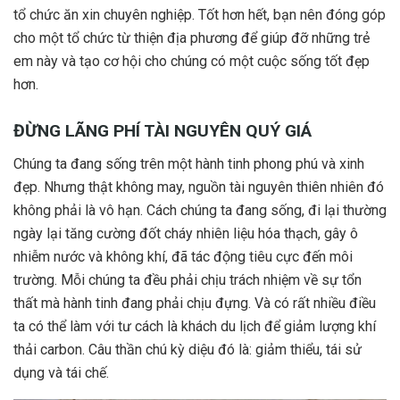
tổ chức ăn xin chuyên nghiệp. Tốt hơn hết, bạn nên đóng góp
cho một tổ chức từ thiện địa phương để giúp đỡ những trẻ
em này và tạo cơ hội cho chúng có một cuộc sống tốt đẹp
hơn.
ĐỪNG LÃNG PHÍ TÀI NGUYÊN QUÝ GIÁ
Chúng ta đang sống trên một hành tinh phong phú và xinh
đẹp. Nhưng thật không may, nguồn tài nguyên thiên nhiên đó
không phải là vô hạn. Cách chúng ta đang sống, đi lại thường
ngày lại tăng cường đốt cháy nhiên liệu hóa thạch, gây ô
nhiễm nước và không khí, đã tác động tiêu cực đến môi
trường. Mỗi chúng ta đều phải chịu trách nhiệm về sự tổn
thất mà hành tinh đang phải chịu đựng. Và có rất nhiều điều
ta có thể làm với tư cách là khách du lịch để giảm lượng khí
thải carbon. Câu thần chú kỳ diệu đó là: giảm thiểu, tái sử
dụng và tái chế.