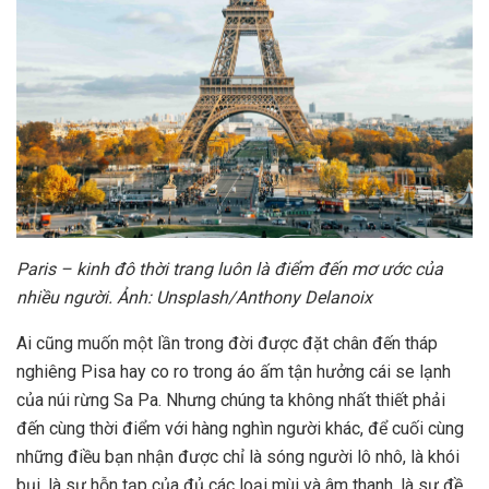
Paris – kinh đô thời trang luôn là điểm đến mơ ước của
nhiều người. Ảnh: Unsplash/Anthony Delanoix
Ai cũng muốn một lần trong đời được đặt chân đến tháp
nghiêng Pisa hay co ro trong áo ấm tận hưởng cái se lạnh
của núi rừng Sa Pa. Nhưng chúng ta không nhất thiết phải
đến cùng thời điểm với hàng nghìn người khác, để cuối cùng
những điều bạn nhận được chỉ là sóng người lô nhô, là khói
bụi, là sự hỗn tạp của đủ các loại mùi và âm thanh, là sự đề