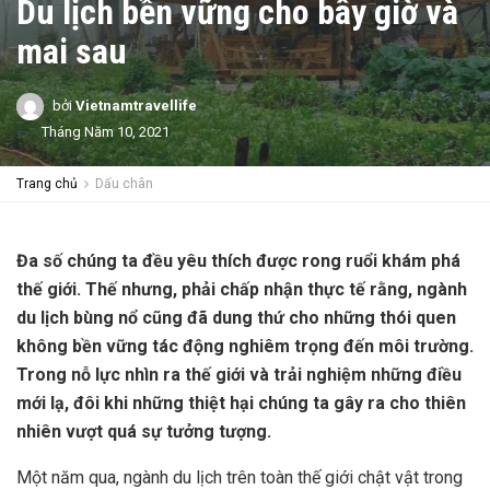
Du lịch bền vững cho bây giờ và
mai sau
bởi
Vietnamtravellife
Tháng Năm 10, 2021
Trang chủ
Dấu chân
Đa số chúng ta đều yêu thích được rong ruổi khám phá
thế giới. Thế nhưng, phải chấp nhận thực tế rằng, ngành
du lịch bùng nổ cũng đã dung thứ cho những thói quen
không bền vững tác động nghiêm trọng đến môi trường.
Trong nỗ lực nhìn ra thế giới và trải nghiệm những điều
mới lạ, đôi khi những thiệt hại chúng ta gây ra cho thiên
nhiên vượt quá sự tưởng tượng.
Một năm qua, ngành du lịch trên toàn thế giới chật vật trong