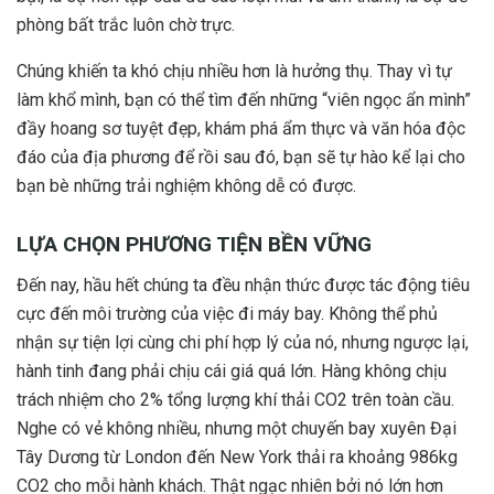
phòng bất trắc luôn chờ trực.
Chúng khiến ta khó chịu nhiều hơn là hưởng thụ. Thay vì tự
làm khổ mình, bạn có thể tìm đến những “viên ngọc ẩn mình”
đầy hoang sơ tuyệt đẹp, khám phá ẩm thực và văn hóa độc
đáo của địa phương để rồi sau đó, bạn sẽ tự hào kể lại cho
bạn bè những trải nghiệm không dễ có được.
LỰA CHỌN PHƯƠNG TIỆN BỀN VỮNG
Đến nay, hầu hết chúng ta đều nhận thức được tác động tiêu
cực đến môi trường của việc đi máy bay. Không thể phủ
nhận sự tiện lợi cùng chi phí hợp lý của nó, nhưng ngược lại,
hành tinh đang phải chịu cái giá quá lớn. Hàng không chịu
trách nhiệm cho 2% tổng lượng khí thải CO2 trên toàn cầu.
Nghe có vẻ không nhiều, nhưng một chuyến bay xuyên Đại
Tây Dương từ London đến New York thải ra khoảng 986kg
CO2 cho mỗi hành khách. Thật ngạc nhiên bởi nó lớn hơn