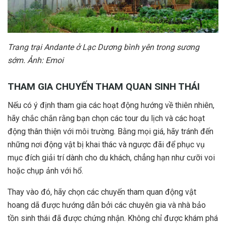
Trang trại Andante ở Lạc Dương bình yên trong sương
sớm. Ảnh: Emoi
THAM GIA CHUYẾN THAM QUAN SINH THÁI
Nếu có ý định tham gia các hoạt động hướng về thiên nhiên,
hãy chắc chắn rằng bạn chọn các tour du lịch và các hoạt
động thân thiện với môi trường. Bằng mọi giá, hãy tránh đến
những nơi động vật bị khai thác và ngược đãi để phục vụ
mục đích giải trí dành cho du khách, chẳng hạn như cưỡi voi
hoặc chụp ảnh với hổ.
Thay vào đó, hãy chọn các chuyến tham quan động vật
hoang dã được hướng dẫn bởi các chuyên gia và nhà bảo
tồn sinh thái đã được chứng nhận. Không chỉ được khám phá