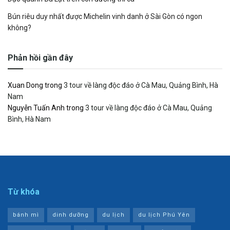
Bún riêu duy nhất được Michelin vinh danh ở Sài Gòn có ngon
không?
Phản hồi gần đây
Xuan Dong
trong
3 tour về làng độc đáo ở Cà Mau, Quảng Bình, Hà
Nam
Nguyễn Tuấn Anh
trong
3 tour về làng độc đáo ở Cà Mau, Quảng
Bình, Hà Nam
Từ khóa
bánh mì
dinh dưỡng
du lịch
du lịch Phú Yên