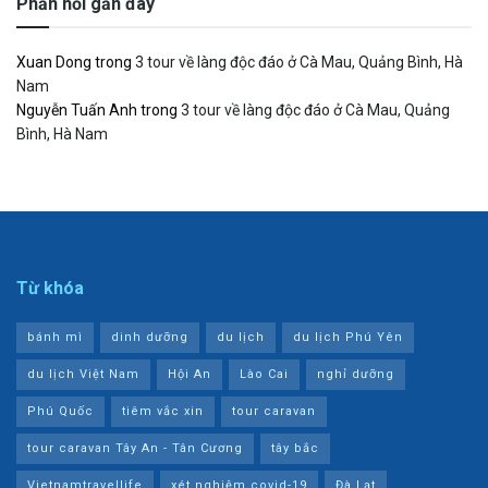
Phản hồi gần đây
Xuan Dong
trong
3 tour về làng độc đáo ở Cà Mau, Quảng Bình, Hà
Nam
Nguyễn Tuấn Anh
trong
3 tour về làng độc đáo ở Cà Mau, Quảng
Bình, Hà Nam
Từ khóa
bánh mì
dinh dưỡng
du lịch
du lịch Phú Yên
du lịch Việt Nam
Hội An
Lào Cai
nghỉ dưỡng
Phú Quốc
tiêm vắc xin
tour caravan
tour caravan Tây An - Tân Cương
tây bắc
Vietnamtravellife
xét nghiệm covid-19
Đà Lạt