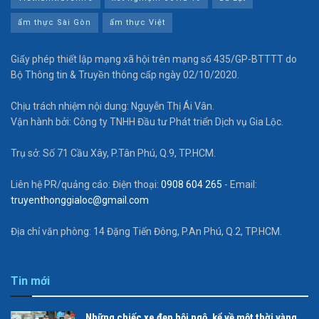
ẩm thực Sài Gòn
ẩm thực Việt
Giấy phép thiết lập mạng xã hội trên mạng số 435/GP-BTTTT do
Bộ Thông tin & Truyền thông cấp ngày 02/10/2020.
Chịu trách nhiệm nội dung: Nguyễn Thị Ái Vân.
Vận hành bởi: Công ty TNHH Đầu tư Phát triển Dịch vụ Gia Lộc.
Trụ sở: Số 71 Cầu Xây, P.Tân Phú, Q.9, TP.HCM.
Liên hệ PR/quảng cáo: Điện thoại:
0908 604 265
- Email:
truyenthonggialoc@gmail.com
Địa chỉ văn phòng: 14 Đặng Tiến Đông, P.An Phú, Q.2, TP.HCM.
Tin mới
Những chiếc xe đẹp hội ngộ, kể về một thời vàng