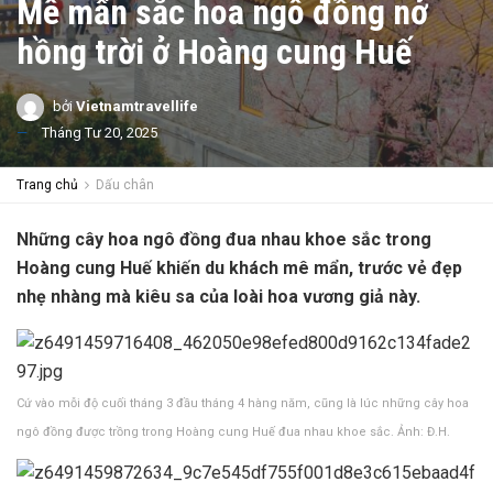
Mê mẩn sắc hoa ngô đồng nở
hồng trời ở Hoàng cung Huế
bởi
Vietnamtravellife
Tháng Tư 20, 2025
Trang chủ
Dấu chân
Những cây hoa ngô đồng đua nhau khoe sắc trong
Hoàng cung Huế khiến du khách mê mẩn, trước vẻ đẹp
nhẹ nhàng mà kiêu sa của loài hoa vương giả này.
Cứ vào mỗi độ cuối tháng 3 đầu tháng 4 hàng năm, cũng là lúc những cây hoa
ngô đồng được trồng trong Hoàng cung Huế đua nhau khoe sắc. Ảnh: Đ.H.