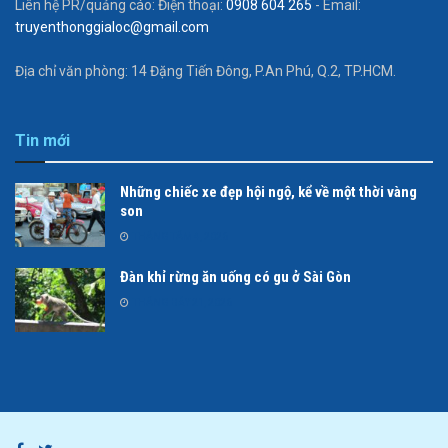
Liên hệ PR/quảng cáo: Điện thoại:
0908 604 265
- Email:
truyenthonggialoc@gmail.com
Địa chỉ văn phòng: 14 Đặng Tiến Đông, P.An Phú, Q.2, TP.HCM.
Tin mới
Những chiếc xe đẹp hội ngộ, kể về một thời vàng
son
THÁNG TÁM 4, 2026
Đàn khỉ rừng ăn uống có gu ở Sài Gòn
THÁNG BẢY 21, 2026