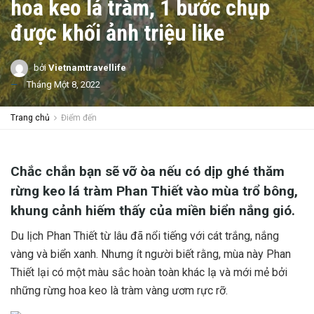
hoa keo lá tràm, 1 bước chụp
được khối ảnh triệu like
bởi
Vietnamtravellife
Tháng Một 8, 2022
Trang chủ
Điểm đến
Chắc chắn bạn sẽ vỡ òa nếu có dịp ghé thăm
rừng keo lá tràm Phan Thiết vào mùa trổ bông,
khung cảnh hiếm thấy của miền biển nắng gió.
Du lịch Phan Thiết từ lâu đã nổi tiếng với cát trắng, nắng
vàng và biển xanh. Nhưng ít người biết rằng, mùa này Phan
Thiết lại có một màu sắc hoàn toàn khác lạ và mới mẻ bởi
những rừng hoa keo là tràm vàng ươm rực rỡ.