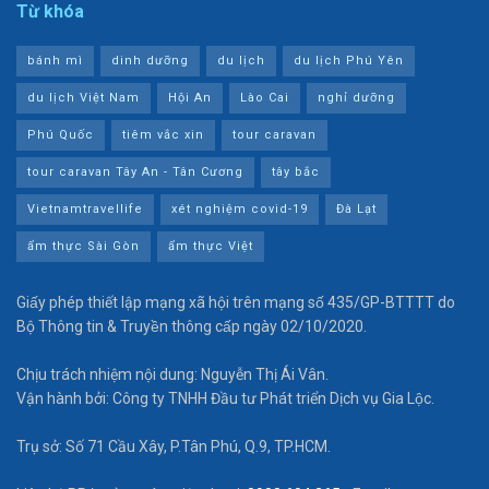
Từ khóa
bánh mì
dinh dưỡng
du lịch
du lịch Phú Yên
du lịch Việt Nam
Hội An
Lào Cai
nghỉ dưỡng
Phú Quốc
tiêm vắc xin
tour caravan
tour caravan Tây An - Tân Cương
tây bắc
Vietnamtravellife
xét nghiệm covid-19
Đà Lạt
ẩm thực Sài Gòn
ẩm thực Việt
Giấy phép thiết lập mạng xã hội trên mạng số 435/GP-BTTTT do
Bộ Thông tin & Truyền thông cấp ngày 02/10/2020.
Chịu trách nhiệm nội dung: Nguyễn Thị Ái Vân.
Vận hành bởi: Công ty TNHH Đầu tư Phát triển Dịch vụ Gia Lộc.
Trụ sở: Số 71 Cầu Xây, P.Tân Phú, Q.9, TP.HCM.