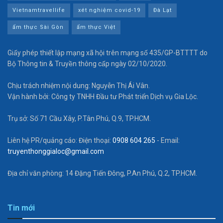
Vietnamtravellife
xét nghiệm covid-19
Đà Lạt
ẩm thực Sài Gòn
ẩm thực Việt
Giấy phép thiết lập mạng xã hội trên mạng số 435/GP-BTTTT do
Bộ Thông tin & Truyền thông cấp ngày 02/10/2020.
Chịu trách nhiệm nội dung: Nguyễn Thị Ái Vân.
Vận hành bởi: Công ty TNHH Đầu tư Phát triển Dịch vụ Gia Lộc.
Trụ sở: Số 71 Cầu Xây, P.Tân Phú, Q.9, TP.HCM.
Liên hệ PR/quảng cáo: Điện thoại:
0908 604 265
- Email:
truyenthonggialoc@gmail.com
Địa chỉ văn phòng: 14 Đặng Tiến Đông, P.An Phú, Q.2, TP.HCM.
Tin mới